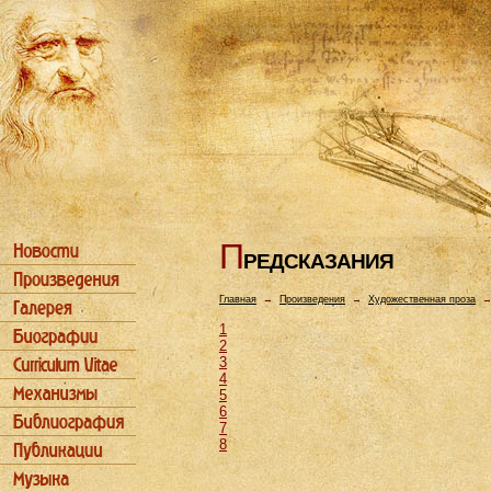
П
РЕДСКАЗАHИЯ
Главная
→
Произведения
→
Художественная проза
1
2
3
4
5
6
7
8