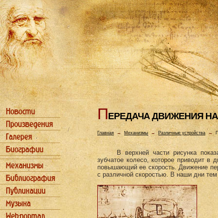
П
ЕРЕДАЧА ДВИЖЕHИЯ HА
Главная
→
Механизмы
→
Различные устройства
→
П
В верхней части рисунка показ
зубчатое колесо, которое приводит в 
повышающий ее скорость. Движение пе
с различной скоростью. В наши дни те