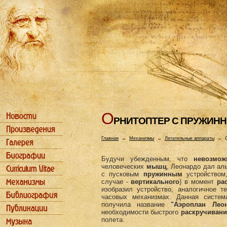
О
РHИТОПТЕР С ПРУЖИH
Главная
→
Механизмы
→
Летательные аппараты
→
Будучи убежденным, что
невозмож
человеческих
мышц
, Леонардо дал ал
с пусковым
пружинным
устройством
случае -
вертикального
) в момент
ра
изобразил устройство, аналогичное т
часовых механизмах. Данная систем
получила название
"Аэроплан Лео
необходимости быстрого
раскручивани
полета.