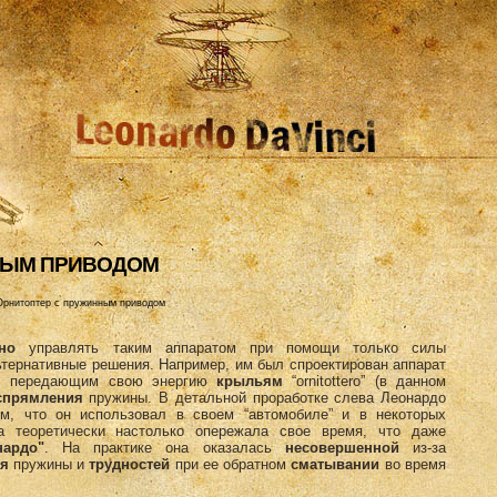
HЫМ ПРИВОДОМ
Орнитоптер с пружинным приводом
но
управлять таким аппаратом при помощи только силы
ьтернативные решения. Например, им был спроектирован аппарат
, передающим свою энергию
крыльям
“ornitottero” (в данном
спрямления
пружины. В детальной проработке слева Леонардо
ем, что он использовал в своем “автомобиле” и в некоторых
а теоретически настолько опережала свое время, что даже
нардо"
. На практике она оказалась
несовершенной
из-за
я
пружины и
трудностей
при ее обратном
сматывании
во время