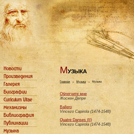
М
УЗЫКА
Главная
→
Музыка
→
Музыка
Облегчите мне
Жоскен Депре
Ballero
Vincezo Capirola (1474-1548)
Quatre Danses (II)
Vincezo Capirola (1474-1548)