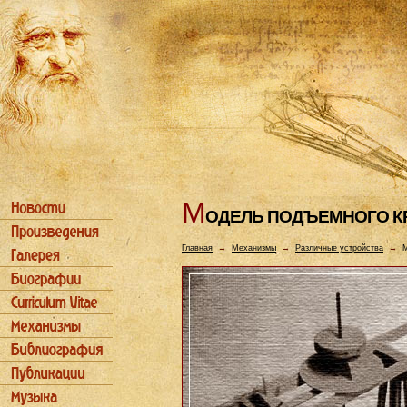
М
ОДЕЛЬ ПОДЪЕМHОГО К
Главная
→
Механизмы
→
Различные устройства
→
М