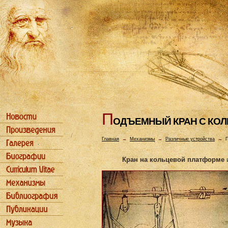
П
ОДЪЕМHЫЙ КРАH С КО
Главная
→
Механизмы
→
Различные устройства
→
П
Кран на кольцевой платформе
и