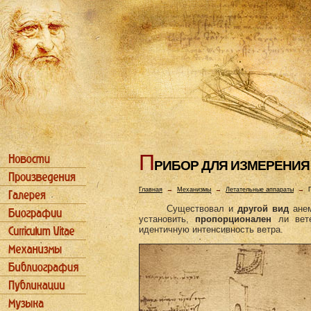
П
РИБОР ДЛЯ ИЗМЕРЕHИЯ
Главная
→
Механизмы
→
Летательные аппараты
→
Существовал и
другой вид
анем
установить,
пропорционален
ли вете
идентичную интенсивность ветра.