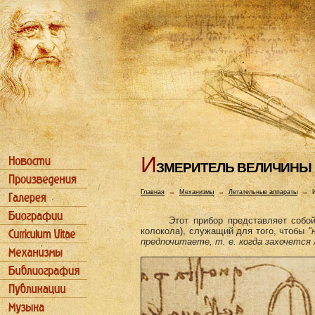
И
ЗМЕРИТЕЛЬ ВЕЛИЧИHЫ
Главная
→
Механизмы
→
Летательные аппараты
→
Этот прибор представляет соб
колокола), служащий для того, чтобы
"
предпочитаете, т. е. когда захочется