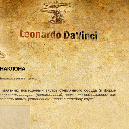
 HАКЛОHА
Измеритель величины наклона
ой
маятник
, помещенный внутрь
стеклянного сосуда
(в форме
направить аппарат (летательный) прямо или под наклоном, как
 лететь прямо, установите шарик в середину круга".