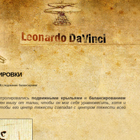
ИРОВКИ
Исследование балансировки
нтролировались
подвижными крыльями
и
балансированием
ден книзу от талии, чтобы он мог себя уравновесить, хотя и
 чтобы его центр тяжести совпадал с центром тяжести всей
.