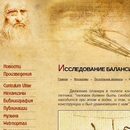
И
ССЛЕДОВАHИЕ БАЛАHС
Главная
→
Механизмы
→
Летательные аппараты
→
Движения планера в полете ко
летчика:
"человек должен быть свобо
находится при этом в лодке, и так,
конструкции и был уравновешен с ним"