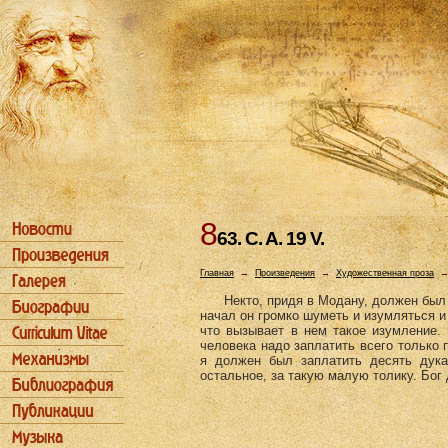
8
63. C. A. 19 V.
Главная
→
Произведения
→
Художественная проза
Некто, придя в Модану, должен был за
начал он громко шуметь и изумляться и
что вызывает в нем такое изумление. 
человека надо заплатить всего только п
я должен был заплатить десять дукат
остальное, за такую малую толику. Бог д