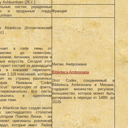
у Ashburnham (26 с.)
льные листки, украденные
ри и проданные лорду
Франция
urnham
x Atlanticus (Атлантический
кс)
ючает в себе темы от
ематики до геометрии,
ономии, ботаники, зоологии и
ных искусств. Сегодня этот
Милан, Амброзиана
скрипт состоит из двенадцати
ов в кожаном переплете,
Biblioteca Ambrosiana
чая 1,119 пояснений, которые
оят из страниц различных
Этот Codex, сохраняемый в
меров. Название "Codex
Biblioteca Ambrosiana в Милане,
nticus" происходит от факта,
содержит множество рисунков,
первоначально все листы
большинство, которое может быть
ержались в одиночном
датировано в периоде от 1480г. до
шом томе.
1518г.
x Atlanticus был создан около
а шестнадцатого столетия
ьптором Помпео Леони, - он
ленял оригиналы рукописей
ардо, которые имел. Леони