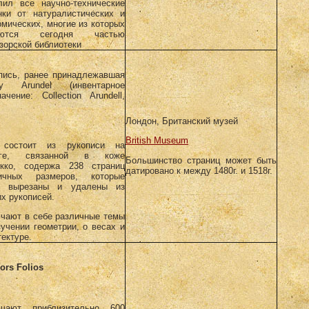
лил все научно-технические
нки от натуралистических и
омических, многие из которых
яются сегодня частью
зорской библиотеки
пись, ранее принадлежавшая
фу Arundel (инвентарное
начение: Collection Arundell,
Лондон, Британский музей
British Museum
 состоит из рукописи на
аге, связанной в коже
Большинство страниц может быть
кко, содержа 238 страниц
датировано к между 1480г. и 1518г.
ичных размеров, которые
и вырезаны и удалены из
их рукописей.
чают в себе различные темы
зучении геометрии, о весах и
тектуре.
ors Folios
чают приблизительно 600