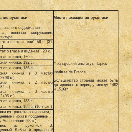
ание рукописи
Место нахождения рукописи
с., разного содержания
с., военные сооружения,
тектура
тат о свете и тени", 56 с. (31-
.)
тат о глазе и видении", 20 с.
ная книжка, 160 с.
ная книжка, 192 с.
Французский институт, Париж
ная книжка, 186 с.
Institute de France
исная книжка в 3 частях
2+96 с.)
Большинство страниц может быть
исная книжка в 2 частях
датировано к периоду между 1492
82 с.)
и 1516гг.
исная книжка в 3 частях
2+96 с.)
ная книжка, 188 с.
ная книжка, 188 с. (10-7 см.)
вки из трактата о живописи,
денные Либри и проданные
у Ashburnham (63 с.)
ывок из рукописи В,
денный Либри и проданный