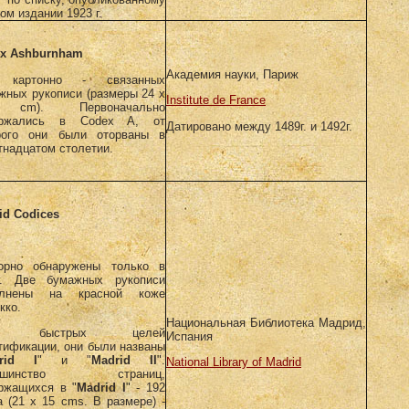
ом издании 1923 г.
x Ashburnham
Академия науки, Париж
 картонно - связанных
жных рукописи (размеры 24 x
Institute de France
cm). Первоначально
ержались в Codex A, от
Датировано между 1489г. и 1492г.
рого они были оторваны в
тнадцатом столетии.
id
Codices
орно обнаружены только в
г. Две бумажных рукописи
олнены на красной коже
кко.
Национальная Библиотека Мадрид,
я быстрых целей
Испания
тификации, они были названы
rid
I
" и "
Madrid
II
".
National Library of Madrid
ьшинство страниц,
ржащихся в "
Madrid
I
" - 192
а (21 x 15 cms. В размере) -