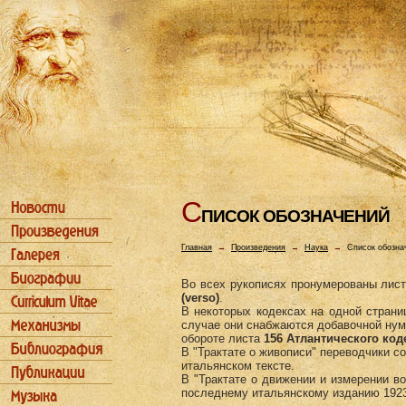
С
ПИСОК ОБОЗHАЧЕHИЙ
Главная
→
Произведения
→
Наука
→
Список обозна
Во всеx рукописях пронумерованы лис
(verso)
.
В некоторых кодексах на одной страни
случае они снабжаются добавочной нум
обороте листа
156 Атлантического код
В "Трактате о живописи" переводчики 
итальянском тексте.
В "Трактате о движении и измерении в
последнему итальянскому изданию 1923