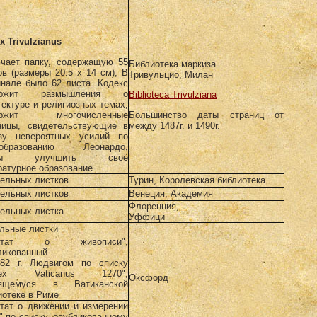
x Trivulzianus
чает папку, содержащую 55
Библиотека маркиза
ов (размеры 20.5 x 14 см), В
Тривульцио, Милан
инале было 62 листа. Кодекс
ержит размышления о
Biblioteca Trivulziana
тектуре и религиозных темах,
ержит многочисленные
Большинство даты страниц от
ницы, свидетельствующие в
между 1487г. и 1490г.
зу невероятных усилий по
ообразованию Леонардо,
обы улучшить своё
ратурное образование.
дельных листков
Турин, Королевская библиотека
дельных листков
Венеция, Академия
Флоренция,
дельных листка
Уффици
льные листки
актат о живописи",
ликованный
82 г. Людвигом по списку
dex Vaticanus 1270",
Оксфорд
нящемуся в Ватиканской
иотеке в Риме
ктат о движении и измерении
" по списку, опубликованному