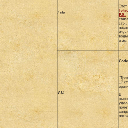
Этот
Гейт
Leic.
P.S.
Э
связ
стр
пос
изуч
воды
и ас
Code
"Тра
17 ст
ориги
V.U.
В м
широ
уде
по
соп
пото