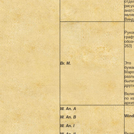
отде
рису
анат
явл
Винд
Руко
гра
обоз
263)
Это
Br
.
M
.
бум
Маро
разл
был
друг
Вклю
по и
архи
W. An. A
Wind
W. An.
В
W. An. I
Вклю