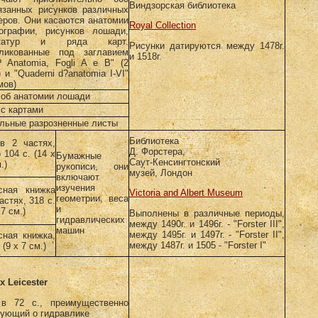
Виндзорская библиотека
язанных рисунков различных
еров. Они касаются анатомии
Royal Collection
ографии, рисунков лошади,
икатур и ряда карт.
Рисунки датируются между 1478г.
ликованные под заглавием
и 1518г.
l? Anatomia, Fogli A e В" (2
 и "Quaderni d?anatomia I-VI"
мов)
. об анатомии лошади
 с картами
льные разрозненные листы
Библиотека
в 2 частях,
Д. Форстера,
 104 с. (14 x
Бумажные
Саут-Кенсингтонский
.)
рукописи, они
музей, Лондон
включают
изучения
сная книжка
Victoria and Albert Museum
геометрии, веса
астях, 318 с.
и
 7 см.)
Выполнены в различные периоды,
гидравлических
между 1490г. и 1496г. - "Forster III",
машин
между 1495г. и 1497г. - "Forster II",
сная книжка,
между 1487г. и 1505 - "Forster I"
 (9 x 7 см.)
x Leicester
в 72 с., преимущественно
тующий о гидравлике