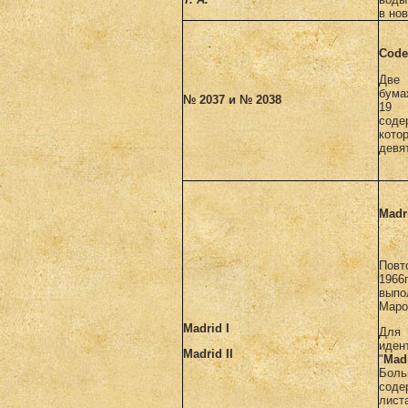
в нов
Code
Две
бума
№ 2037 и № 2038
19 
сод
кото
девя
Madr
Повт
1966
вып
Маро
Madrid I
Дл
иден
Madrid II
"
Mad
Бол
соде
лист