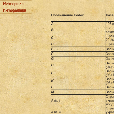
Обозначение
Codex
Назв
А
126 
168 
В
архи
"Трак
C
22 см
D
"Трак
E
Запис
F
Запис
G
Запис
Зап
H
(94+9
Зап
I
(96+1
Зап
K
(96+6
L
Запис
M
Запис
Отры
Ash
.
I
укра
лорд
Отр
Ash
.
II
укра