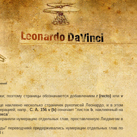
чений
тки; поэтому страницы обозначаются добавлением
r
(recto)
или
v
це наклеено несколько страничек рукописей Леонардо, и в этом
ерацией; напр.,
С. А. 156 v (
b
)
означает "листок
b
, наклеенный на
екса
".
сохраняли нумерацию отдельных глав, проставленную Людвигом в
оды" переводчики придерживались нумерации отдельных глав по
 г.