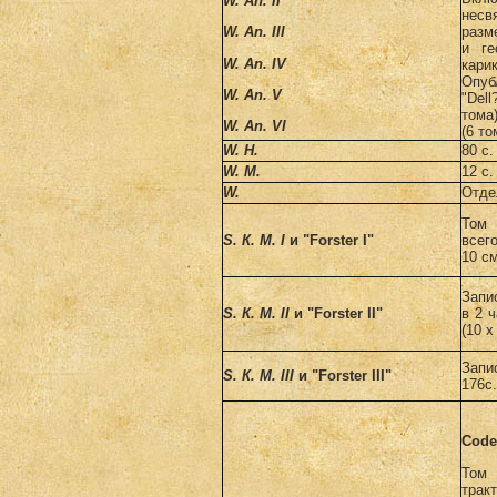
W. An. II
несв
разм
W. An. III
и ге
W. An. IV
кар
Опуб
W. An. V
"Del
тома)
W. An. VI
(6 то
W
. Н.
80 с
W
.
M
.
12 с.
W
.
Отде
Том 
S. К. M. I
и "Forster I"
всего
10 см
Запи
S. К. М. II
и "Forster II"
в 2 ч
(10 x
Запи
S. К. М. III
и "Forster III"
176с.
Code
Том 
трак