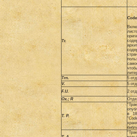
Code
Вклю
лист
ориг
сод
Тr.
архи
сод
стра
поль
сам
чт
лите
Trn
.
5 от
V
.
5 от
F
.
U
.
2 от
Ox
.;
R
Отде
"Тр
опуб
в 18
Т. Р.
"Co
хра
библ
"Тра
Т. А.
воды