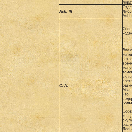
лорд
Отде
Ash
.
III
Либ
Ashb
Code
коде
Вкл
мат
астр
воен
ману
том
вклю
сост
раз
С. А.
Atla
что 
сод
боль
Code
конц
скул
расч
Леон