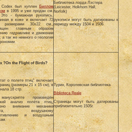
Библиотека лорда Лэстера
 Codex был куплен
Биллом
(Leicester, Holkhom Hall,
сом
в 1995 и уже продан см.
Norfolk)
то - бумажная рукопись,
анная в коже и включает 72
рукописи могут быть датированы к
., размерами 30x22 см.,
периоду между 1504 и 1506.
вящен главным образом
ению гидравлике и движении
; а так же немного о геологии
трономии.
x ?On the Flight of Birds?
ктат о полете птиц" включает
раниц (размеры 21 x 15 см), в
Турин, Королевская библиотека
нала 18 стр.
Biblioteca Reale
анускрипте произведён
Страницы могут быть датированы
кий анализ полёта птиц,
приблизительно 1505г.
лено внимание механике
лета, воздушному
ротивлению и воздушным
кам.