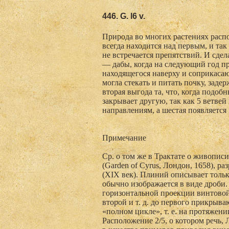
446. G. l6 v.
Природа во многих растениях распо
всегда находится над первым, и так
не встречается препятствий. И сдел
— дабы, когда на следующий год пр
находящегося наверху и соприкасаю
могла стекать и питать почку, заде
вторая выгода та, что, когда подоб
закрывает другую, так как 5 ветве
направлениям, а шестая появляется
Примечание
Ср. о том же в Трактате о живопис
(Garden of Cyrus, Лондон, 1658), р
(XIX век). Плиний описывает тольк
обычно изображается в виде дроби.
горизонтальной проекции винтовой
второй и т. д. до первого прикрыва
«полном цикле», т. е. на протяже
Расположение 2/5, о котором речь,