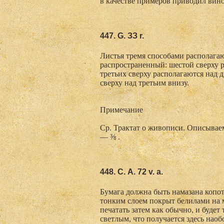
в качестве примеров приводил виног
447. G. ЗЗ r.
Листья тремя способами располагаю
распространенный: шестой сверху р
третьих сверху располагаются над д
сверху над третьим внизу.
Примечание
Ср. Трактат о живописи. Описываемы
— ⅜ .
448. С. А. 72 v. a.
Бумага должна быть намазана копот
тонким слоем покрыт белилами на м
печатать затем как обычно, и будет
светлым, что получается здесь наоб