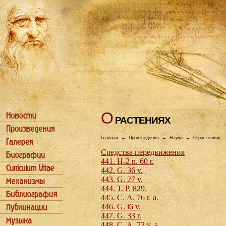
О
РАСТЕHИЯХ
Главная
→
Произведения
→
Наука
→
О растениях
Средства передвижения
441. Н-2 n. 60 r.
442. G. 36 v.
443. G. 27 v.
444. Т. Р. 829.
445. С. А. 76 r. а.
446. G. l6 v.
447. G. ЗЗ r.
448. С. А. 72 v. a.