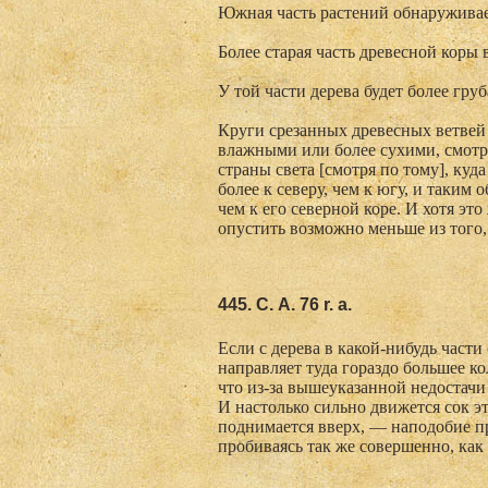
Южная часть растений обнаруживает
Более старая часть древесной коры в
У той части дерева будет более груб
Круги срезанных древесных ветвей 
влажными или более сухими, смотр
страны света [смотря по тому], ку
более к северу, чем к югу, и таким
чем к его северной коре. И хотя эт
опустить возможно меньше из того, 
445. С. А. 76 r. а.
Если с дерева в какой-нибудь части 
направляет туда гораздо большее ко
что из-за вышеуказанной недостачи 
И настолько сильно движется сок эт
поднимается вверх, — наподобие пр
пробиваясь так же совершенно, как