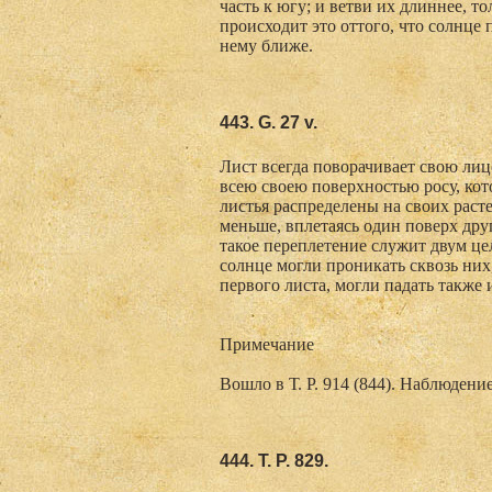
часть к югу; и ветви их длиннее, т
происходит это оттого, что солнце 
нему ближе.
443. G. 27 v.
Лист всегда поворачивает свою лиц
всею своею поверхностью росу, кот
листья распределены на своих расте
меньше, вплетаясь один поверх дру
такое переплетение служит двум це
солнце могли проникать сквозь них
первого листа, могли падать также 
Примечание
Вошло в Т. Р. 914 (844). Наблюден
444. Т. Р. 829.