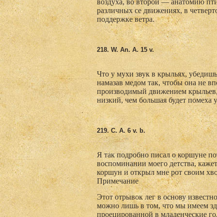
воздуха, во второй — анатомию пти
различных се движениях, в четверт
поддержке ветра.
218. W. An. A. 15 v.
Что у мухи звук в крыльях, убедишь
намазав медом так, чтобы она не вп
производимый движением крыльев, б
низкий, чем большая будет помеха 
219. C
. A. 6 v. b.
Я так подробно писал о коршуне пот
воспоминании моего детства, кажет
коршун и открыл мне рот своим хво
Примечание
Этот отрывок лег в основу известн
можно лишь в том, что мы имеем зд
проецированной в младенчес­кие г