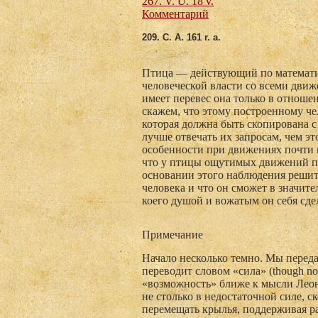
267. V. U. 18 v.
Комментарий
209. C
. A. 161 r. a.
Птица — действующий по математич
человеческой власти со всеми движ
имеет перевес она только в отнош
скажем, что этому построенному ч
которая должна быть скопирована с
лучше отвечать их запросам, чем эт
особенности при движениях почти 
что у птицы ощутимых движений п
основании этого наблюдения решит
человека и что он сможет в значит
коего душой и вожатым он себя сде
Примечание
Начало несколько темно. Мы передае
пере­водит словом «сила» (though not 
«возможность» ближе к мысли Леона
не столько в недостаточной силе, с
перемещать крылья, поддерживая р