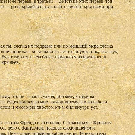
цы и ее перьев, в третьей —действие этих перьев при
ой — роль крыльев и хвоста без взмахов крыльями при
ся ты, слегка их подрезав или по меньшей мере слегка
олне лишилась возможности летать, и увидишь, что звук,
удет глухим и тем более изменится из высокого в
у крыльев.
ому, что он — моя судьба, ибо мне, в первом
ся, будто явился ко мне, находившемуся в колыбели,
стом и много раз хвостом этим бил внутри уст.
ой работы Фрейда о Леонардо. Согласиться с Фрейдом
есь дело о фантазией, по­зднее сложившейся и
оды. Некоторые примеры наблюдений Леонардо над