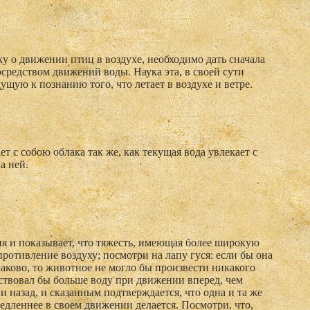
ку о движении птиц в воздухе, необходимо дать сначала
осредством движений воды. Наука эта, в своей сути
дущую к познанию того, что летает в воздухе и ветре.
ет с собою облака так же, как текущая вода увлекает с
а ней.
я и показывает, что тяжесть, имеющая более широкую
противление воздуху; посмотри на лапу гуся: если бы она
наково, то животное не могло бы произвести никакого
ствовал бы больше воду при движении вперед, чем
и назад, и сказанным подтверждается, что одна и та же
медленнее в своем движении делается. Посмотри, что,