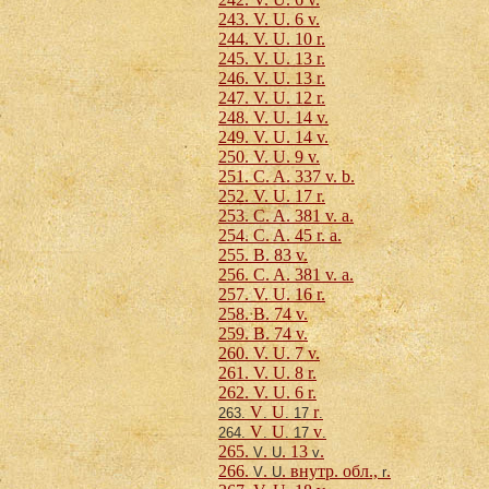
243. V. U. 6 v.
244. V. U. 10 r.
245. V. U. 13 r.
246. V. U. 13 r.
247. V. U. 12 r.
248. V. U. 14 v.
249. V. U. 14 v.
250. V. U. 9 v.
251. C. A. 337 v. b.
252. V. U. 17 r.
253. C. A. 381 v. a.
254. C. A. 45 r. a.
255. B. 83 v.
256. C. A. 381 v. a.
257. V. U. 16 r.
258. B. 74 v.
259. B. 74 v.
260. V. U. 7 v.
261. V. U. 8 r.
262. V. U. 6 r.
V
U
r
263.
.
. 17
.
V
U
v
264.
.
. 17
.
265.
.
. 13
.
V
U
v
266.
.
. внутр. обл.,
.
V
U
r