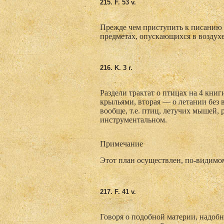
215. F
. 53 v.
Прежде чем приступить к писанию о
предметах, опускающихся в воздухе 
216. K. 3 r.
Раздели трактат о птицах на 4 книг
крыльями, вторая — о летании без 
вообще, т.е. птиц, летучих мышей,
инструментальном.
Примечание
Этот план осуществлен, по-видимом
217. F
. 41 v.
Говоря о подобной материи, надобн