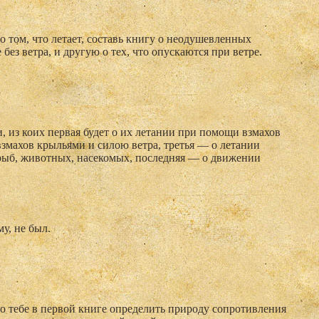
 том, что летает, составь книгу о неодушевленных
без ветра, и другую о тех, что опускаются при ветре.
и, из коих первая будет о их летании при помощи взмахов
взмахов крыльями и силою ветра, третья — о летании
 рыб, животных, насекомых, последняя — о движении
у, не был.
о тебе в первой книге определить природу сопротивления