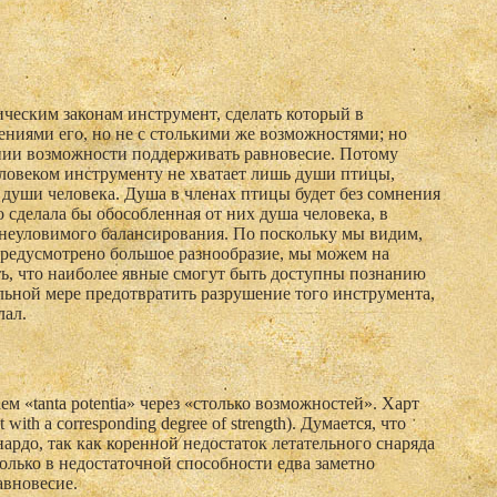
еским законам инструмент, сделать который в
ениями его, но не с столькими же возможностями; но
ении возможности поддерживать равновесие. Потому
еловеком инструменту не хватает лишь души птицы,
 души человека. Душа в членах птицы будет без сомнения
о сделала бы обособленная от них душа человека, в
неуловимого балансирования. По поскольку мы видим,
редусмотрено большое разнообразие, мы можем на
ь, что наиболее явные смогут быть доступны познанию
ельной мере предотвратить разрушение того инструмента,
лал.
м «tanta potentia» через «столько возможностей». Харт
with a corresponding degree of strength). Думается, что
рдо, так как коренной недостаток лета­тельного снаряда
колько в недостаточной способности едва заметно
авновесие.