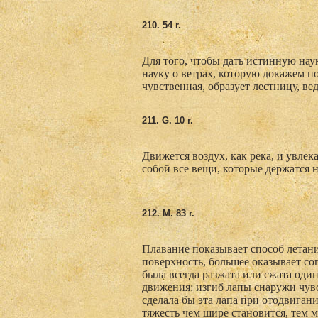
210. 54 r.
Для того, чтобы дать истинную нау
науку о ветрах, которую докажем п
чувственная, образует лестницу, ве
211. G
. 10 r.
Движется воздух, как река, и увлека
собой все вещи, которые держатся н
212. M
. 83 r.
Плавание показывает способ летани
поверхность, большее оказывает со
была всегда разжата или сжата оди
движения: изгиб лапы снаружи чув
сделала бы эта лапа при отодвигани
тяжесть чем шире становится, тем 