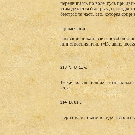
передвигаясь по воде, гусь при дв
этим делается быстрым, и, отодвигая
быстрее та часть его, которая сопри
Примечание
Плавание показывает способ летани
нии строения птиц («De anim. incess
213. V. U. 11 v.
Ту же роль выполняет птица крылья
воде.
214. B. 81 v.
Перчатка из ткани в виде растопыр