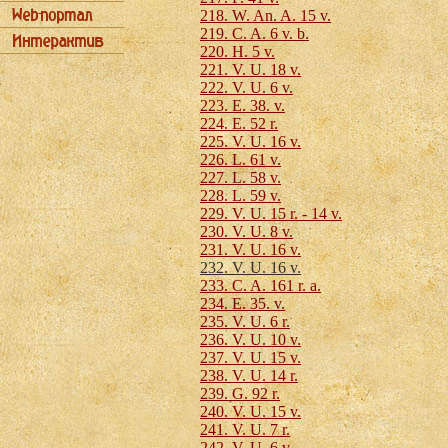
218. W. An. A. 15 v.
219. C. A. 6 v. b.
220. H. 5 v.
221. V. U. 18 v.
222. V. U. 6 v.
223. E. 38. v.
224. E. 52 r.
225. V. U. 16 v.
226. L. 61 v.
227. L. 58 v.
228. L. 59 v.
229. V. U. 15 r. - 14 v.
230. V. U. 8 v.
231. V. U. 16 v.
232. V. U. 16 v.
233. C. A. 161 r. a.
234. E. 35. v.
235. V. U. 6 r.
236. V. U. 10 v.
237. V. U. 15 v.
238. V. U. 14 r.
239. G. 92 r.
240. V. U. 15 v.
241. V. U. 7 r.
242. V. U. 6 v.