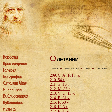
О
ЛЕТАHИИ
Главная
→
Произведения
→
Наука
→
О летании
209. C. A. 161 r. a.
210. 54 r.
211. G. 10 r.
212. M. 83 r.
213. V. U. 11 v.
214. B. 81 v.
215. F. 53 v.
216. K. 3 r.
217. F. 41 v.