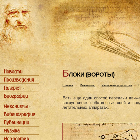
Б
ЛОКИ (ВОРОТЫ)
Главная
→
Механизмы
→
Различные устройства
→
Б
Есть еще один способ передачи движ
вокруг своих собственных осей и сое
летательных аппаратах.