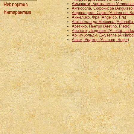
Амманати, Бартоломео (Ammanati
Ангиссола, Софонисба (Anguissola
Андреа дель Сарто (Andrea del Sa
Анжелико, Фра (Angelico, Fra)
Антонелло да Мессина (Antonello 
Аретино, Пьетро (Aretino, Pietro)
Ариосто, Людовико (Ariosto, Ludov
Арчимбольди, Джузеппе (Arcimbold
Ашам, Роджер (Ascham, Roger)