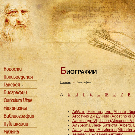
Б
ИОГРАФИИ
Главная
→
Биографии
А
Б
В
Г
Д
Е
Ж
З
И
К
Аббате, Николо дель (Abbate, Nicco
Агостино ди Дуччио (Agostino di D
Александр VI, Папа (Alexander VI
Альберти, Леон Батиста (Alberti, L
Альтдосфер, Альбрехт (Altdorfer, 
Амадео, Джованни Антонио