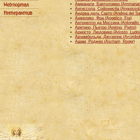
Амманати, Бартоломео (Ammanati
Ангиссола, Софонисба (Anguissola
Андреа дель Сарто (Andrea del Sa
Анжелико, Фра (Angelico, Fra)
Антонелло да Мессина (Antonello 
Аретино, Пьетро (Aretino, Pietro)
Ариосто, Людовико (Ariosto, Ludov
Арчимбольди, Джузеппе (Arcimbold
Ашам, Роджер (Ascham, Roger)