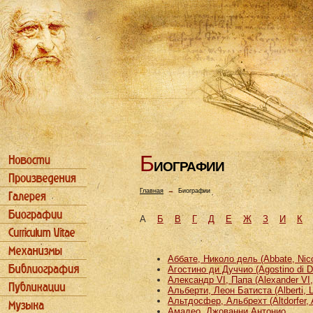
Б
ИОГРАФИИ
Главная
→
Биографии
А
Б
В
Г
Д
Е
Ж
З
И
К
Аббате, Николо дель (Abbate, Nicco
Агостино ди Дуччио (Agostino di D
Александр VI, Папа (Alexander VI
Альберти, Леон Батиста (Alberti, L
Альтдосфер, Альбрехт (Altdorfer, 
Амадео, Джованни Антонио