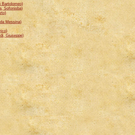
 Bartolomeo)
, Sofonisba)
rto)
da Messina)
ico)
i, Giuseppe)