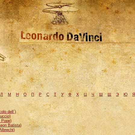
Л
М
H
О
П
Р
С
Т
У
Ф
Х
Ц
Ч
Ш
Щ
Э
Ю
Я
lo dell`)
uccio)
, Pope)
eon Batista)
Albrecht)