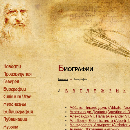
Б
ИОГРАФИИ
Главная
→
Биографии
А
Б
В
Г
Д
Е
Ж
З
И
К
Аббате, Николо дель (Abbate, Nicco
Агостино ди Дуччио (Agostino di D
Александр VI, Папа (Alexander VI
Альберти, Леон Батиста (Alberti, L
Альтдосфер, Альбрехт (Altdorfer, 
Амадео, Джованни Антонио