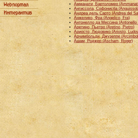
Амманати, Бартоломео (Ammanati
Ангиссола, Софонисба (Anguissola
Андреа дель Сарто (Andrea del Sa
Анжелико, Фра (Angelico, Fra)
Антонелло да Мессина (Antonello 
Аретино, Пьетро (Aretino, Pietro)
Ариосто, Людовико (Ariosto, Ludov
Арчимбольди, Джузеппе (Arcimbold
Ашам, Роджер (Ascham, Roger)