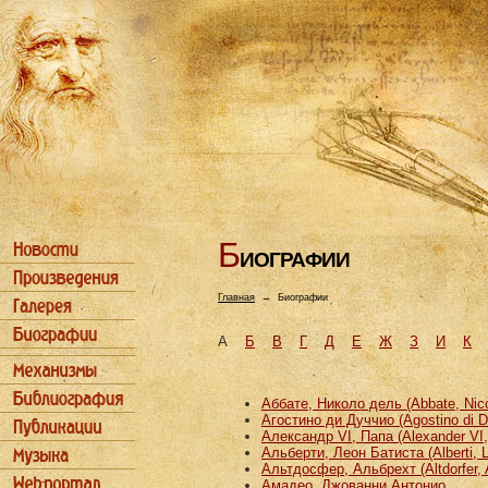
Б
ИОГРАФИИ
Главная
→
Биографии
А
Б
В
Г
Д
Е
Ж
З
И
К
Аббате, Николо дель (Abbate, Nicco
Агостино ди Дуччио (Agostino di D
Александр VI, Папа (Alexander VI
Альберти, Леон Батиста (Alberti, L
Альтдосфер, Альбрехт (Altdorfer, 
Амадео, Джованни Антонио