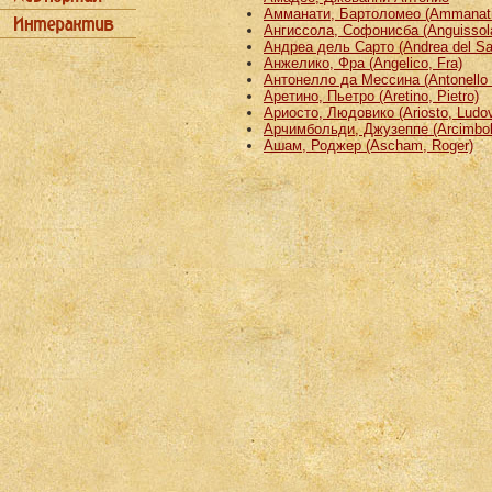
Амманати, Бартоломео (Ammanati
Ангиссола, Софонисба (Anguissola
Андреа дель Сарто (Andrea del Sa
Анжелико, Фра (Angelico, Fra)
Антонелло да Мессина (Antonello 
Аретино, Пьетро (Aretino, Pietro)
Ариосто, Людовико (Ariosto, Ludov
Арчимбольди, Джузеппе (Arcimbold
Ашам, Роджер (Ascham, Roger)