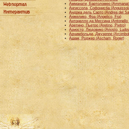
Амманати, Бартоломео (Ammanati
Ангиссола, Софонисба (Anguissola
Андреа дель Сарто (Andrea del Sa
Анжелико, Фра (Angelico, Fra)
Антонелло да Мессина (Antonello 
Аретино, Пьетро (Aretino, Pietro)
Ариосто, Людовико (Ariosto, Ludov
Арчимбольди, Джузеппе (Arcimbold
Ашам, Роджер (Ascham, Roger)