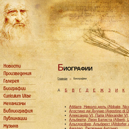
Б
ИОГРАФИИ
Главная
→
Биографии
А
Б
В
Г
Д
Е
Ж
З
И
К
Аббате, Николо дель (Abbate, Nicco
Агостино ди Дуччио (Agostino di D
Александр VI, Папа (Alexander VI
Альберти, Леон Батиста (Alberti, L
Альтдосфер, Альбрехт (Altdorfer, 
Амадео, Джованни Антонио