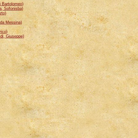
 Bartolomeo)
, Sofonisba)
rto)
da Messina)
ico)
i, Giuseppe)