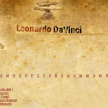
Л
М
H
О
П
Р
С
Т
У
Ф
Х
Ц
Ч
Ш
Щ
Э
Ю
Я
lo dell`)
uccio)
, Pope)
eon Batista)
Albrecht)