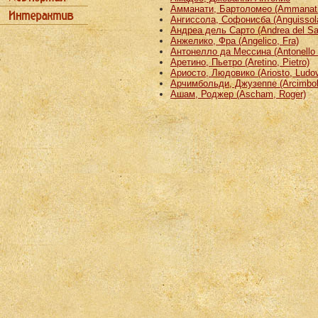
Амманати, Бартоломео (Ammanati
Ангиссола, Софонисба (Anguissola
Андреа дель Сарто (Andrea del Sa
Анжелико, Фра (Angelico, Fra)
Антонелло да Мессина (Antonello 
Аретино, Пьетро (Aretino, Pietro)
Ариосто, Людовико (Ariosto, Ludov
Арчимбольди, Джузеппе (Arcimbold
Ашам, Роджер (Ascham, Roger)