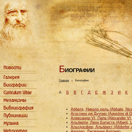
Б
ИОГРАФИИ
Главная
→
Биографии
А
Б
В
Г
Д
Е
Ж
З
И
К
Аббате, Николо дель (Abbate, Nicco
Агостино ди Дуччио (Agostino di D
Александр VI, Папа (Alexander VI
Альберти, Леон Батиста (Alberti, L
Альтдосфер, Альбрехт (Altdorfer, 
Амадео, Джованни Антонио