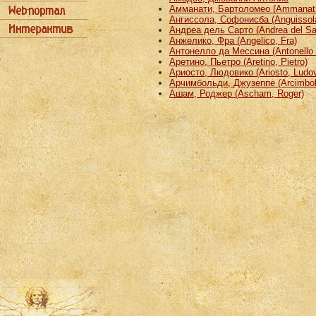
Амманати, Бартоломео (Ammanati
Ангиссола, Софонисба (Anguissola
Андреа дель Сарто (Andrea del Sa
Анжелико, Фра (Angelico, Fra)
Антонелло да Мессина (Antonello 
Аретино, Пьетро (Aretino, Pietro)
Ариосто, Людовико (Ariosto, Ludov
Арчимбольди, Джузеппе (Arcimbold
Ашам, Роджер (Ascham, Roger)