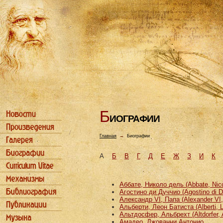
Б
ИОГРАФИИ
Главная
→
Биографии
А
Б
В
Г
Д
Е
Ж
З
И
К
Аббате, Николо дель (Abbate, Nicco
Агостино ди Дуччио (Agostino di D
Александр VI, Папа (Alexander VI
Альберти, Леон Батиста (Alberti, L
Альтдосфер, Альбрехт (Altdorfer, 
Амадео, Джованни Антонио