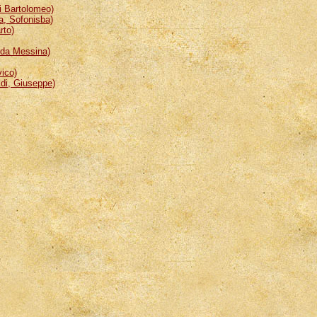
 Bartolomeo)
, Sofonisba)
rto)
da Messina)
ico)
i, Giuseppe)