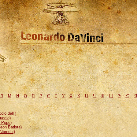
Л
М
H
О
П
Р
С
Т
У
Ф
Х
Ц
Ч
Ш
Щ
Э
Ю
Я
lo dell`)
uccio)
, Pope)
eon Batista)
Albrecht)