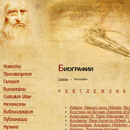
Б
ИОГРАФИИ
Главная
→
Биографии
А
Б
В
Г
Д
Е
Ж
З
И
К
Аббате, Николо дель (Abbate, Nicco
Агостино ди Дуччио (Agostino di D
Александр VI, Папа (Alexander VI
Альберти, Леон Батиста (Alberti, L
Альтдосфер, Альбрехт (Altdorfer, 
Амадео, Джованни Антонио