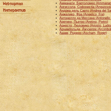
Амманати, Бартоломео (Ammanati
Ангиссола, Софонисба (Anguissola
Андреа дель Сарто (Andrea del Sa
Анжелико, Фра (Angelico, Fra)
Антонелло да Мессина (Antonello 
Аретино, Пьетро (Aretino, Pietro)
Ариосто, Людовико (Ariosto, Ludov
Арчимбольди, Джузеппе (Arcimbold
Ашам, Роджер (Ascham, Roger)