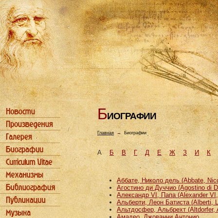
Б
ИОГРАФИИ
Главная
→
Биографии
А
Б
В
Г
Д
Е
Ж
З
И
К
Аббате, Николо дель (Abbate, Nicco
Агостино ди Дуччио (Agostino di D
Александр VI, Папа (Alexander VI
Альберти, Леон Батиста (Alberti, L
Альтдосфер, Альбрехт (Altdorfer, 
Амадео, Джованни Антонио