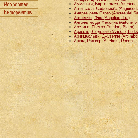
Амманати, Бартоломео (Ammanati
Ангиссола, Софонисба (Anguissola
Андреа дель Сарто (Andrea del Sa
Анжелико, Фра (Angelico, Fra)
Антонелло да Мессина (Antonello 
Аретино, Пьетро (Aretino, Pietro)
Ариосто, Людовико (Ariosto, Ludov
Арчимбольди, Джузеппе (Arcimbold
Ашам, Роджер (Ascham, Roger)