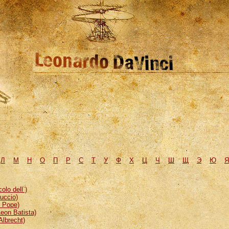
Л
М
H
О
П
Р
С
Т
У
Ф
Х
Ц
Ч
Ш
Щ
Э
Ю
Я
lo dell`)
uccio)
, Pope)
eon Batista)
Albrecht)