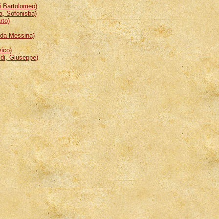
 Bartolomeo)
, Sofonisba)
rto)
da Messina)
ico)
i, Giuseppe)