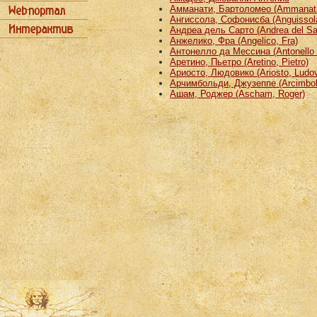
Амманати, Бартоломео (Ammanati
Ангиссола, Софонисба (Anguissola
Андреа дель Сарто (Andrea del Sa
Анжелико, Фра (Angelico, Fra)
Антонелло да Мессина (Antonello 
Аретино, Пьетро (Aretino, Pietro)
Ариосто, Людовико (Ariosto, Ludov
Арчимбольди, Джузеппе (Arcimbold
Ашам, Роджер (Ascham, Roger)