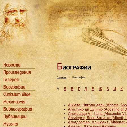
Б
ИОГРАФИИ
Главная
→
Биографии
А
Б
В
Г
Д
Е
Ж
З
И
К
Аббате, Николо дель (Abbate, Nicco
Агостино ди Дуччио (Agostino di D
Александр VI, Папа (Alexander VI
Альберти, Леон Батиста (Alberti, L
Альтдосфер, Альбрехт (Altdorfer, 
Амадео, Джованни Антонио