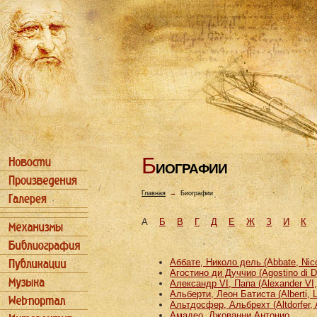
Б
ИОГРАФИИ
Главная
→
Биографии
А
Б
В
Г
Д
Е
Ж
З
И
К
Аббате, Николо дель (Abbate, Nicco
Агостино ди Дуччио (Agostino di D
Александр VI, Папа (Alexander VI
Альберти, Леон Батиста (Alberti, L
Альтдосфер, Альбрехт (Altdorfer, 
Амадео, Джованни Антонио