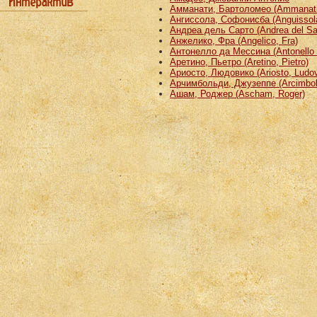
Амманати, Бартоломео (Ammanati
Ангиссола, Софонисба (Anguissola
Андреа дель Сарто (Andrea del Sa
Анжелико, Фра (Angelico, Fra)
Антонелло да Мессина (Antonello 
Аретино, Пьетро (Aretino, Pietro)
Ариосто, Людовико (Ariosto, Ludov
Арчимбольди, Джузеппе (Arcimbold
Ашам, Роджер (Ascham, Roger)