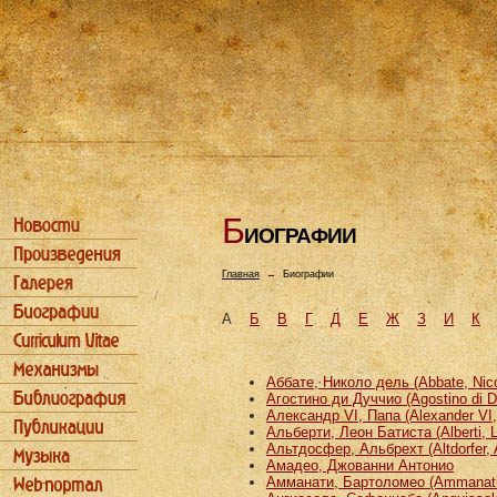
Б
ИОГРАФИИ
Главная
→
Биографии
А
Б
В
Г
Д
Е
Ж
З
И
К
Аббате, Николо дель (Abbate, Nicco
Агостино ди Дуччио (Agostino di D
Александр VI, Папа (Alexander VI
Альберти, Леон Батиста (Alberti, L
Альтдосфер, Альбрехт (Altdorfer, 
Амадео, Джованни Антонио
Амманати, Бартоломео (Ammanati