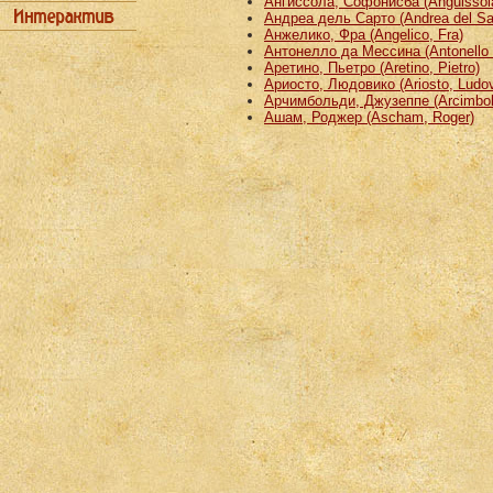
Ангиссола, Софонисба (Anguissola
Андреа дель Сарто (Andrea del Sa
Анжелико, Фра (Angelico, Fra)
Антонелло да Мессина (Antonello 
Аретино, Пьетро (Aretino, Pietro)
Ариосто, Людовико (Ariosto, Ludov
Арчимбольди, Джузеппе (Arcimbold
Ашам, Роджер (Ascham, Roger)