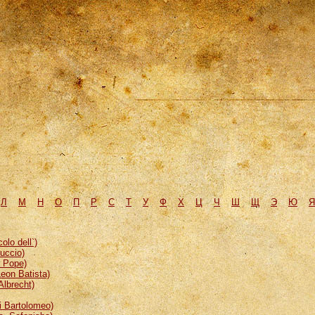
Л
М
H
О
П
Р
С
Т
У
Ф
Х
Ц
Ч
Ш
Щ
Э
Ю
Я
lo dell`)
uccio)
, Pope)
eon Batista)
Albrecht)
 Bartolomeo)