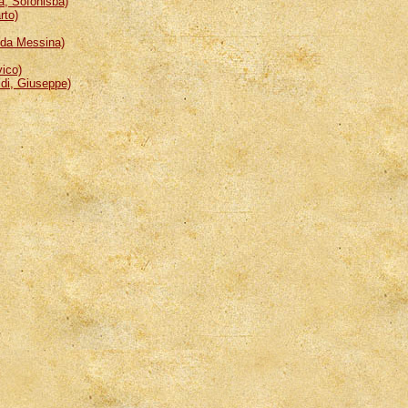
, Sofonisba)
rto)
da Messina)
ico)
i, Giuseppe)