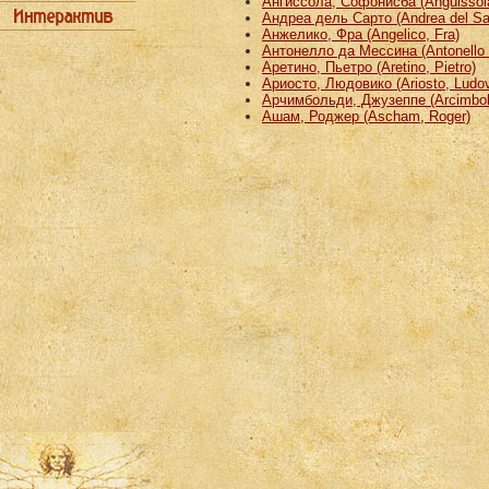
Ангиссола, Софонисба (Anguissola
Андреа дель Сарто (Andrea del Sa
Анжелико, Фра (Angelico, Fra)
Антонелло да Мессина (Antonello 
Аретино, Пьетро (Aretino, Pietro)
Ариосто, Людовико (Ariosto, Ludov
Арчимбольди, Джузеппе (Arcimbold
Ашам, Роджер (Ascham, Roger)