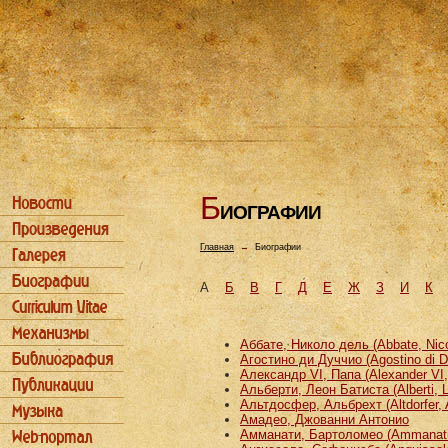
Б
ИОГРАФИИ
Главная
→
Биографии
А
Б
В
Г
Д
Е
Ж
З
И
К
Аббате, Николо дель (Abbate, Nicco
Агостино ди Дуччио (Agostino di D
Александр VI, Папа (Alexander VI
Альберти, Леон Батиста (Alberti, L
Альтдосфер, Альбрехт (Altdorfer, 
Амадео, Джованни Антонио
Амманати, Бартоломео (Ammanati