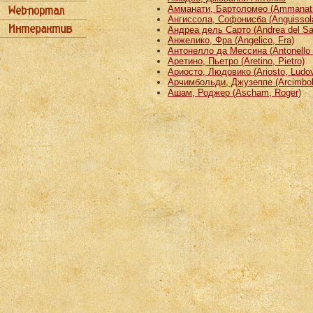
Амманати, Бартоломео (Ammanati
Ангиссола, Софонисба (Anguissola
Андреа дель Сарто (Andrea del Sa
Анжелико, Фра (Angelico, Fra)
Антонелло да Мессина (Antonello 
Аретино, Пьетро (Aretino, Pietro)
Ариосто, Людовико (Ariosto, Ludov
Арчимбольди, Джузеппе (Arcimbold
Ашам, Роджер (Ascham, Roger)