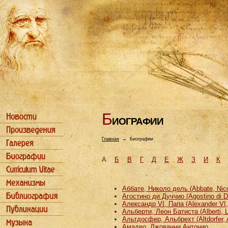
Б
ИОГРАФИИ
Главная
→
Биографии
А
Б
В
Г
Д
Е
Ж
З
И
К
Аббате, Николо дель (Abbate, Nicco
Агостино ди Дуччио (Agostino di D
Александр VI, Папа (Alexander VI
Альберти, Леон Батиста (Alberti, L
Альтдосфер, Альбрехт (Altdorfer, 
Амадео, Джованни Антонио