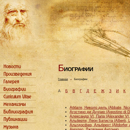
Б
ИОГРАФИИ
Главная
→
Биографии
А
Б
В
Г
Д
Е
Ж
З
И
К
Аббате, Николо дель (Abbate, Nicco
Агостино ди Дуччио (Agostino di D
Александр VI, Папа (Alexander VI
Альберти, Леон Батиста (Alberti, L
Альтдосфер, Альбрехт (Altdorfer, 
Амадео, Джованни Антонио