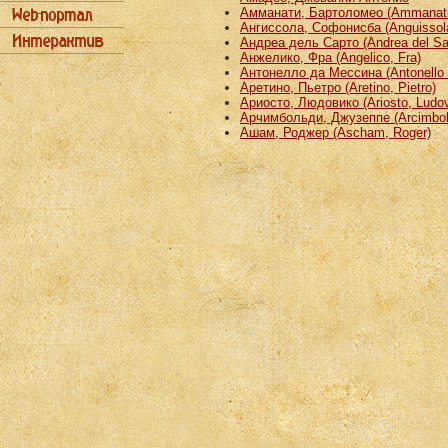
Амманати, Бартоломео (Ammanati
Ангиссола, Софонисба (Anguissola
Андреа дель Сарто (Andrea del Sa
Анжелико, Фра (Angelico, Fra)
Антонелло да Мессина (Antonello 
Аретино, Пьетро (Aretino, Pietro)
Ариосто, Людовико (Ariosto, Ludov
Арчимбольди, Джузеппе (Arcimbold
Ашам, Роджер (Ascham, Roger)