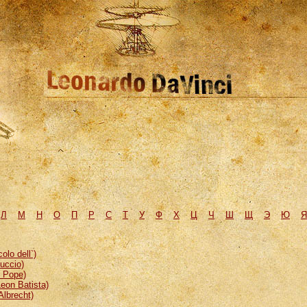
Л
М
H
О
П
Р
С
Т
У
Ф
Х
Ц
Ч
Ш
Щ
Э
Ю
Я
lo dell`)
uccio)
, Pope)
eon Batista)
Albrecht)