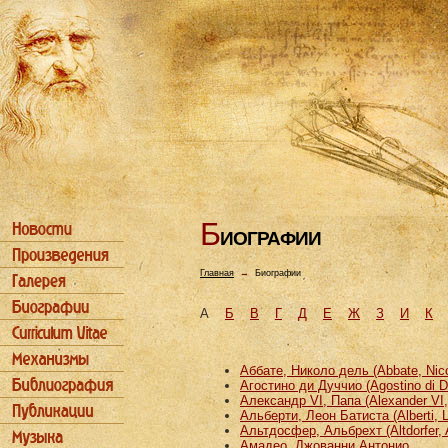
Б
ИОГРАФИИ
Главная
→
Биографии
А
Б
В
Г
Д
Е
Ж
З
И
К
Аббате, Николо дель (Abbate, Nicco
Агостино ди Дуччио (Agostino di D
Александр VI, Папа (Alexander VI
Альберти, Леон Батиста (Alberti, L
Альтдосфер, Альбрехт (Altdorfer, 
Амадео, Джованни Антонио