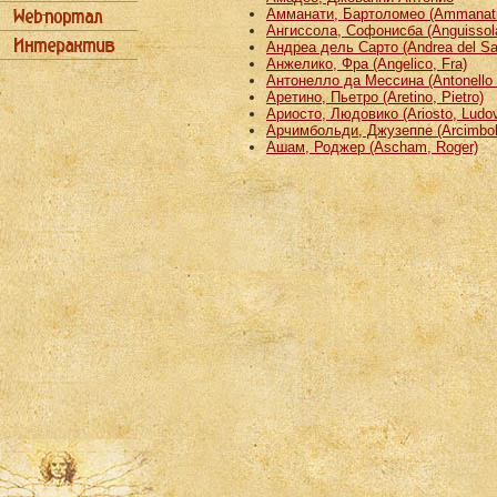
Амманати, Бартоломео (Ammanati
Ангиссола, Софонисба (Anguissola
Андреа дель Сарто (Andrea del Sa
Анжелико, Фра (Angelico, Fra)
Антонелло да Мессина (Antonello 
Аретино, Пьетро (Aretino, Pietro)
Ариосто, Людовико (Ariosto, Ludov
Арчимбольди, Джузеппе (Arcimbold
Ашам, Роджер (Ascham, Roger)