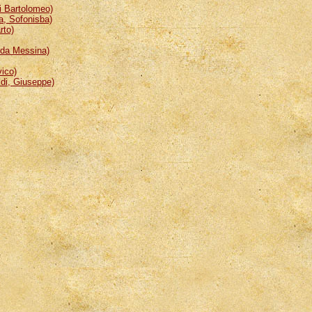
 Bartolomeo)
, Sofonisba)
rto)
da Messina)
ico)
i, Giuseppe)