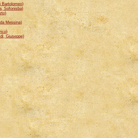
 Bartolomeo)
, Sofonisba)
rto)
da Messina)
ico)
i, Giuseppe)