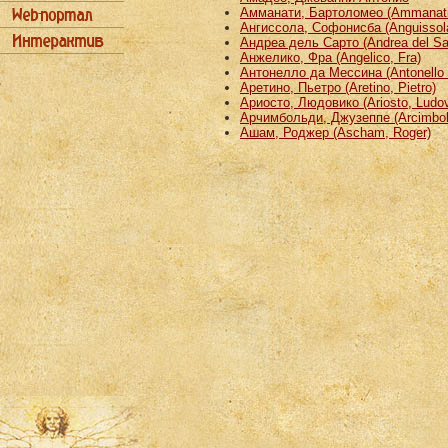
Амманати, Бартоломео (Ammanati
Ангиссола, Софонисба (Anguissola
Андреа дель Сарто (Andrea del Sa
Анжелико, Фра (Angelico, Fra)
Антонелло да Мессина (Antonello 
Аретино, Пьетро (Aretino, Pietro)
Ариосто, Людовико (Ariosto, Ludov
Арчимбольди, Джузеппе (Arcimbold
Ашам, Роджер (Ascham, Roger)