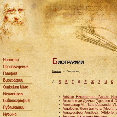
Б
ИОГРАФИИ
Главная
→
Биографии
А
Б
В
Г
Д
Е
Ж
З
И
К
Аббате, Николо дель (Abbate, Nicco
Агостино ди Дуччио (Agostino di D
Александр VI, Папа (Alexander VI
Альберти, Леон Батиста (Alberti, L
Альтдосфер, Альбрехт (Altdorfer, 
Амадео, Джованни Антонио