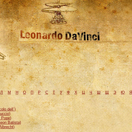
Л
М
H
О
П
Р
С
Т
У
Ф
Х
Ц
Ч
Ш
Щ
Э
Ю
Я
lo dell`)
uccio)
, Pope)
eon Batista)
Albrecht)