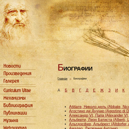
Б
ИОГРАФИИ
Главная
→
Биографии
А
Б
В
Г
Д
Е
Ж
З
И
К
Аббате, Николо дель (Abbate, Nicco
Агостино ди Дуччио (Agostino di D
Александр VI, Папа (Alexander VI
Альберти, Леон Батиста (Alberti, L
Альтдосфер, Альбрехт (Altdorfer, 
Амадео, Джованни Антонио