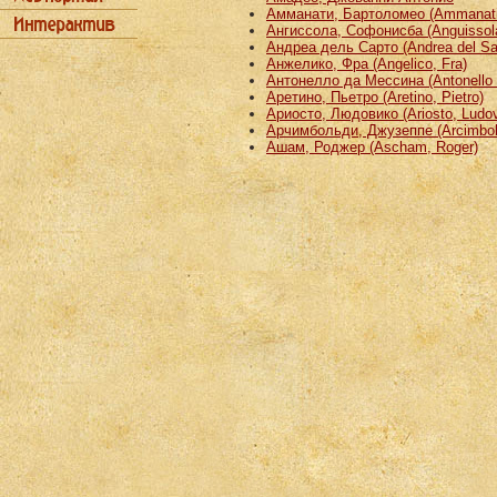
Амманати, Бартоломео (Ammanati
Ангиссола, Софонисба (Anguissola
Андреа дель Сарто (Andrea del Sa
Анжелико, Фра (Angelico, Fra)
Антонелло да Мессина (Antonello 
Аретино, Пьетро (Aretino, Pietro)
Ариосто, Людовико (Ariosto, Ludov
Арчимбольди, Джузеппе (Arcimbold
Ашам, Роджер (Ascham, Roger)