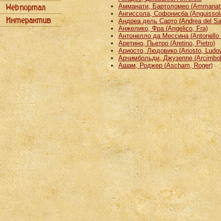
Амманати, Бартоломео (Ammanati
Ангиссола, Софонисба (Anguissola
Андреа дель Сарто (Andrea del Sa
Анжелико, Фра (Angelico, Fra)
Антонелло да Мессина (Antonello 
Аретино, Пьетро (Aretino, Pietro)
Ариосто, Людовико (Ariosto, Ludov
Арчимбольди, Джузеппе (Arcimbold
Ашам, Роджер (Ascham, Roger)