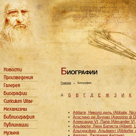
Б
ИОГРАФИИ
Главная
→
Биографии
А
Б
В
Г
Д
Е
Ж
З
И
К
Аббате, Николо дель (Abbate, Nicco
Агостино ди Дуччио (Agostino di D
Александр VI, Папа (Alexander VI
Альберти, Леон Батиста (Alberti, L
Альтдосфер, Альбрехт (Altdorfer, 
Амадео, Джованни Антонио