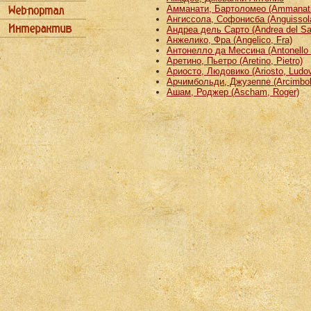
Амманати, Бартоломео (Ammanati
Ангиссола, Софонисба (Anguissola
Андреа дель Сарто (Andrea del Sa
Анжелико, Фра (Angelico, Fra)
Антонелло да Мессина (Antonello 
Аретино, Пьетро (Aretino, Pietro)
Ариосто, Людовико (Ariosto, Ludov
Арчимбольди, Джузеппе (Arcimbold
Ашам, Роджер (Ascham, Roger)