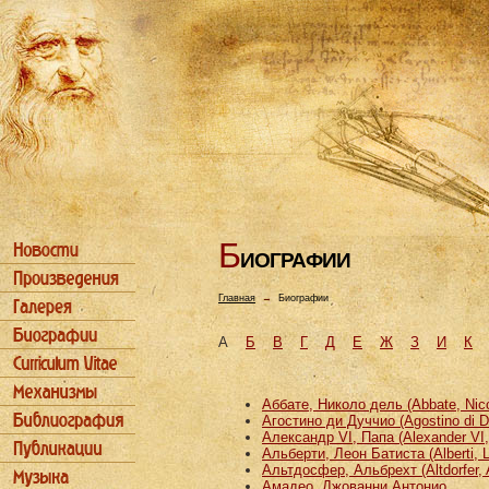
Б
ИОГРАФИИ
Главная
→
Биографии
А
Б
В
Г
Д
Е
Ж
З
И
К
Аббате, Николо дель (Abbate, Nicco
Агостино ди Дуччио (Agostino di D
Александр VI, Папа (Alexander VI
Альберти, Леон Батиста (Alberti, L
Альтдосфер, Альбрехт (Altdorfer, 
Амадео, Джованни Антонио