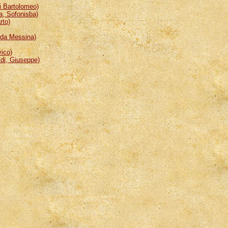
 Bartolomeo)
, Sofonisba)
rto)
da Messina)
ico)
i, Giuseppe)