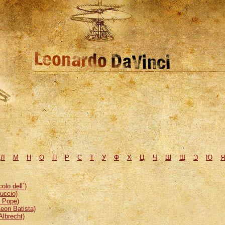
Л
М
H
О
П
Р
С
Т
У
Ф
Х
Ц
Ч
Ш
Щ
Э
Ю
Я
lo dell`)
uccio)
, Pope)
eon Batista)
Albrecht)