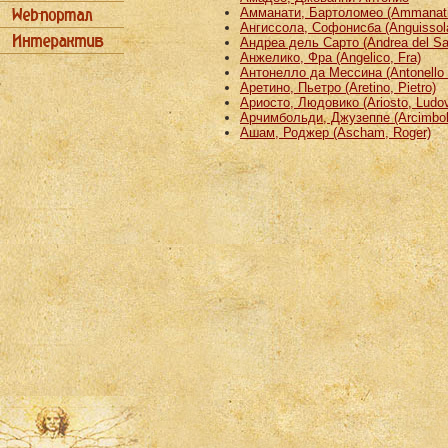
Амманати, Бартоломео (Ammanati
Ангиссола, Софонисба (Anguissola
Андреа дель Сарто (Andrea del Sa
Анжелико, Фра (Angelico, Fra)
Антонелло да Мессина (Antonello 
Аретино, Пьетро (Aretino, Pietro)
Ариосто, Людовико (Ariosto, Ludov
Арчимбольди, Джузеппе (Arcimbold
Ашам, Роджер (Ascham, Roger)