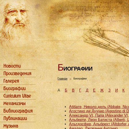
Б
ИОГРАФИИ
Главная
→
Биографии
А
Б
В
Г
Д
Е
Ж
З
И
К
Аббате, Николо дель (Abbate, Nicco
Агостино ди Дуччио (Agostino di D
Александр VI, Папа (Alexander VI
Альберти, Леон Батиста (Alberti, L
Альтдосфер, Альбрехт (Altdorfer, 
Амадео, Джованни Антонио