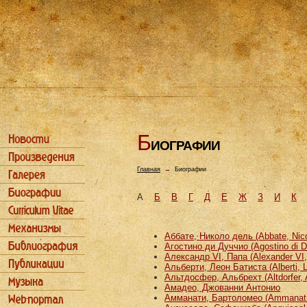
Б
ИОГРАФИИ
Главная
→
Биографии
А
Б
В
Г
Д
Е
Ж
З
И
К
Аббате, Николо дель (Abbate, Nicco
Агостино ди Дуччио (Agostino di D
Александр VI, Папа (Alexander VI
Альберти, Леон Батиста (Alberti, L
Альтдосфер, Альбрехт (Altdorfer, 
Амадео, Джованни Антонио
Амманати, Бартоломео (Ammanati