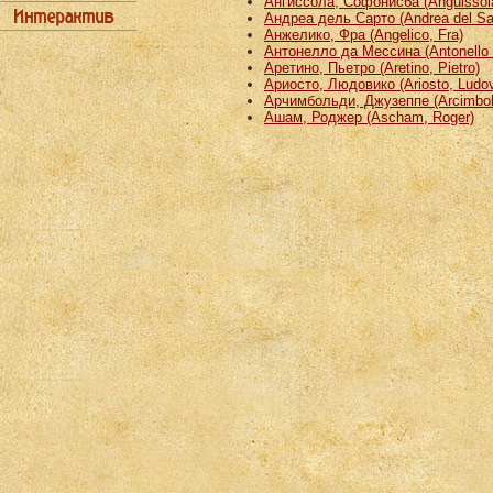
Ангиссола, Софонисба (Anguissola
Андреа дель Сарто (Andrea del Sa
Анжелико, Фра (Angelico, Fra)
Антонелло да Мессина (Antonello 
Аретино, Пьетро (Aretino, Pietro)
Ариосто, Людовико (Ariosto, Ludov
Арчимбольди, Джузеппе (Arcimbold
Ашам, Роджер (Ascham, Roger)