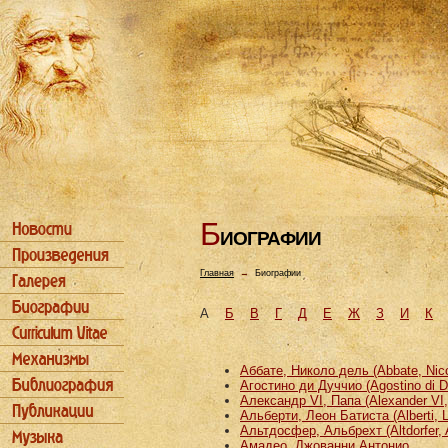
Б
ИОГРАФИИ
Главная
→
Биографии
А
Б
В
Г
Д
Е
Ж
З
И
К
Аббате, Николо дель (Abbate, Nicco
Агостино ди Дуччио (Agostino di D
Александр VI, Папа (Alexander VI
Альберти, Леон Батиста (Alberti, L
Альтдосфер, Альбрехт (Altdorfer, 
Амадео, Джованни Антонио