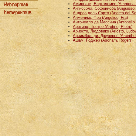
Амманати, Бартоломео (Ammanati
Ангиссола, Софонисба (Anguissola
Андреа дель Сарто (Andrea del Sa
Анжелико, Фра (Angelico, Fra)
Антонелло да Мессина (Antonello 
Аретино, Пьетро (Aretino, Pietro)
Ариосто, Людовико (Ariosto, Ludov
Арчимбольди, Джузеппе (Arcimbold
Ашам, Роджер (Ascham, Roger)