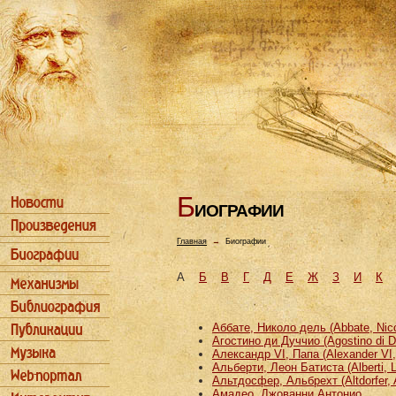
Б
ИОГРАФИИ
Главная
→
Биографии
А
Б
В
Г
Д
Е
Ж
З
И
К
Аббате, Николо дель (Abbate, Nicco
Агостино ди Дуччио (Agostino di D
Александр VI, Папа (Alexander VI
Альберти, Леон Батиста (Alberti, L
Альтдосфер, Альбрехт (Altdorfer, 
Амадео, Джованни Антонио