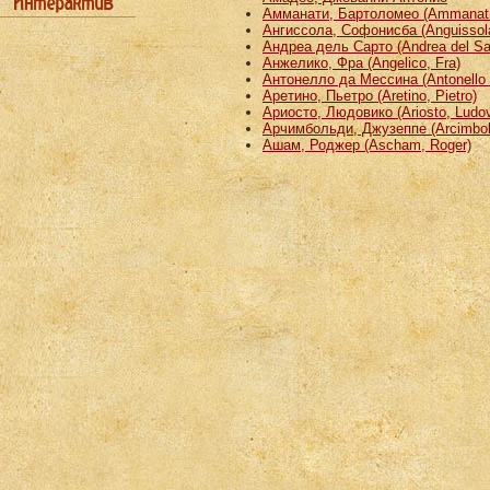
Амманати, Бартоломео (Ammanati
Ангиссола, Софонисба (Anguissola
Андреа дель Сарто (Andrea del Sa
Анжелико, Фра (Angelico, Fra)
Антонелло да Мессина (Antonello 
Аретино, Пьетро (Aretino, Pietro)
Ариосто, Людовико (Ariosto, Ludov
Арчимбольди, Джузеппе (Arcimbold
Ашам, Роджер (Ascham, Roger)