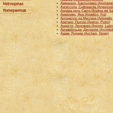
Амманати, Бартоломео (Ammanati
Ангиссола, Софонисба (Anguissola
Андреа дель Сарто (Andrea del Sa
Анжелико, Фра (Angelico, Fra)
Антонелло да Мессина (Antonello 
Аретино, Пьетро (Aretino, Pietro)
Ариосто, Людовико (Ariosto, Ludov
Арчимбольди, Джузеппе (Arcimbold
Ашам, Роджер (Ascham, Roger)