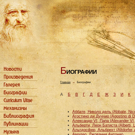
Б
ИОГРАФИИ
Главная
→
Биографии
А
Б
В
Г
Д
Е
Ж
З
И
К
Аббате, Николо дель (Abbate, Nicco
Агостино ди Дуччио (Agostino di D
Александр VI, Папа (Alexander VI
Альберти, Леон Батиста (Alberti, L
Альтдосфер, Альбрехт (Altdorfer, 
Амадео, Джованни Антонио