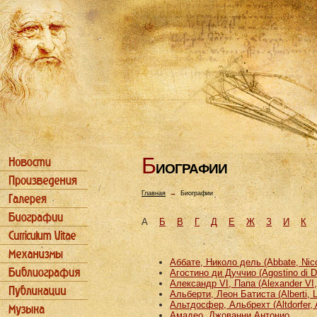
Б
ИОГРАФИИ
Главная
→
Биографии
А
Б
В
Г
Д
Е
Ж
З
И
К
Аббате, Николо дель (Abbate, Nicco
Агостино ди Дуччио (Agostino di D
Александр VI, Папа (Alexander VI
Альберти, Леон Батиста (Alberti, L
Альтдосфер, Альбрехт (Altdorfer, 
Амадео, Джованни Антонио