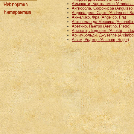
Амманати, Бартоломео (Ammanati
Ангиссола, Софонисба (Anguissola
Андреа дель Сарто (Andrea del Sa
Анжелико, Фра (Angelico, Fra)
Антонелло да Мессина (Antonello 
Аретино, Пьетро (Aretino, Pietro)
Ариосто, Людовико (Ariosto, Ludov
Арчимбольди, Джузеппе (Arcimbold
Ашам, Роджер (Ascham, Roger)