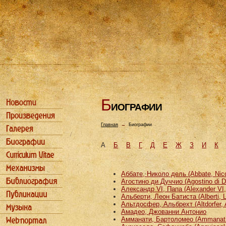
Б
ИОГРАФИИ
Главная
→
Биографии
А
Б
В
Г
Д
Е
Ж
З
И
К
Аббате, Николо дель (Abbate, Nicco
Агостино ди Дуччио (Agostino di D
Александр VI, Папа (Alexander VI
Альберти, Леон Батиста (Alberti, L
Альтдосфер, Альбрехт (Altdorfer, 
Амадео, Джованни Антонио
Амманати, Бартоломео (Ammanati