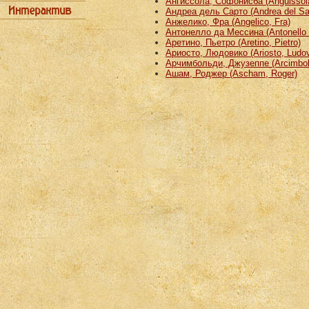
Ангиссола, Софонисба (Anguissola
Андреа дель Сарто (Andrea del Sa
Анжелико, Фра (Angelico, Fra)
Антонелло да Мессина (Antonello 
Аретино, Пьетро (Aretino, Pietro)
Ариосто, Людовико (Ariosto, Ludov
Арчимбольди, Джузеппе (Arcimbold
Ашам, Роджер (Ascham, Roger)