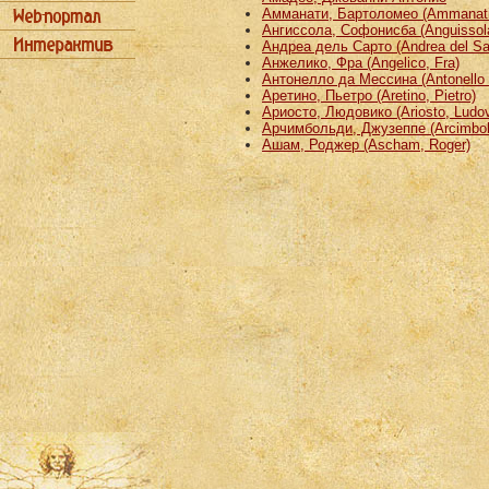
Амманати, Бартоломео (Ammanati
Ангиссола, Софонисба (Anguissola
Андреа дель Сарто (Andrea del Sa
Анжелико, Фра (Angelico, Fra)
Антонелло да Мессина (Antonello 
Аретино, Пьетро (Aretino, Pietro)
Ариосто, Людовико (Ariosto, Ludov
Арчимбольди, Джузеппе (Arcimbold
Ашам, Роджер (Ascham, Roger)