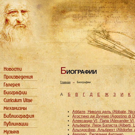
Б
ИОГРАФИИ
Главная
→
Биографии
А
Б
В
Г
Д
Е
Ж
З
И
К
Аббате, Николо дель (Abbate, Nicco
Агостино ди Дуччио (Agostino di D
Александр VI, Папа (Alexander VI
Альберти, Леон Батиста (Alberti, L
Альтдосфер, Альбрехт (Altdorfer, 
Амадео, Джованни Антонио