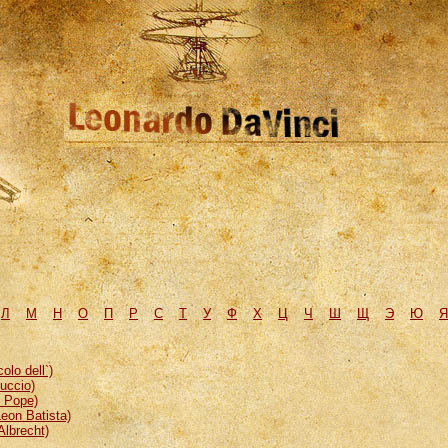
Л
М
H
О
П
Р
С
Т
У
Ф
Х
Ц
Ч
Ш
Щ
Э
Ю
Я
lo dell`)
uccio)
, Pope)
eon Batista)
Albrecht)