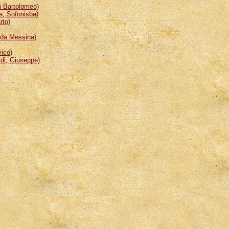
 Bartolomeo)
, Sofonisba)
rto)
da Messina)
ico)
i, Giuseppe)