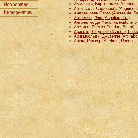
Амманати, Бартоломео (Ammanati
Ангиссола, Софонисба (Anguissola
Андреа дель Сарто (Andrea del Sa
Анжелико, Фра (Angelico, Fra)
Антонелло да Мессина (Antonello 
Аретино, Пьетро (Aretino, Pietro)
Ариосто, Людовико (Ariosto, Ludov
Арчимбольди, Джузеппе (Arcimbold
Ашам, Роджер (Ascham, Roger)