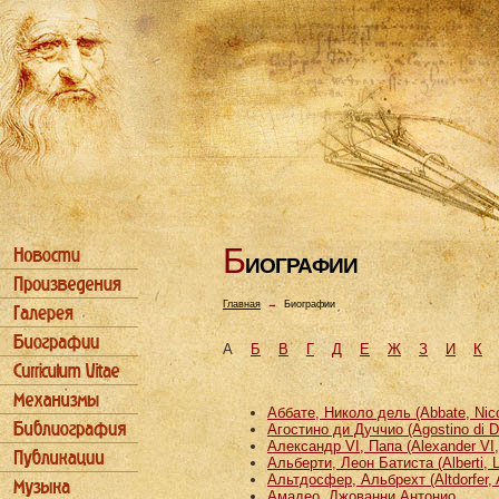
Б
ИОГРАФИИ
Главная
→
Биографии
А
Б
В
Г
Д
Е
Ж
З
И
К
Аббате, Николо дель (Abbate, Nicco
Агостино ди Дуччио (Agostino di D
Александр VI, Папа (Alexander VI
Альберти, Леон Батиста (Alberti, L
Альтдосфер, Альбрехт (Altdorfer, 
Амадео, Джованни Антонио