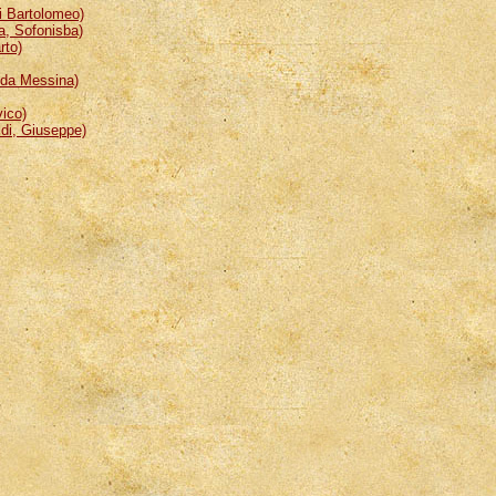
 Bartolomeo)
, Sofonisba)
rto)
da Messina)
ico)
i, Giuseppe)