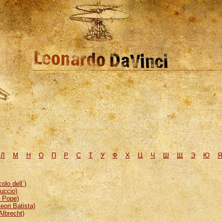
Л
М
H
О
П
Р
С
Т
У
Ф
Х
Ц
Ч
Ш
Щ
Э
Ю
Я
lo dell`)
uccio)
, Pope)
eon Batista)
Albrecht)