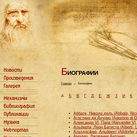
Б
ИОГРАФИИ
Главная
→
Биографии
А
Б
В
Г
Д
Е
Ж
З
И
К
Аббате, Николо дель (Abbate, Nicco
Агостино ди Дуччио (Agostino di D
Александр VI, Папа (Alexander VI
Альберти, Леон Батиста (Alberti, L
Альтдосфер, Альбрехт (Altdorfer, 
Амадео, Джованни Антонио