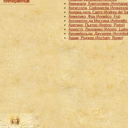
Амманати, Бартоломео (Ammanati
Ангиссола, Софонисба (Anguissola
Андреа дель Сарто (Andrea del Sa
Анжелико, Фра (Angelico, Fra)
Антонелло да Мессина (Antonello 
Аретино, Пьетро (Aretino, Pietro)
Ариосто, Людовико (Ariosto, Ludov
Арчимбольди, Джузеппе (Arcimbold
Ашам, Роджер (Ascham, Roger)