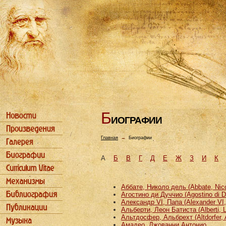
Б
ИОГРАФИИ
Главная
→
Биографии
А
Б
В
Г
Д
Е
Ж
З
И
К
Аббате, Николо дель (Abbate, Nicco
Агостино ди Дуччио (Agostino di D
Александр VI, Папа (Alexander VI
Альберти, Леон Батиста (Alberti, L
Альтдосфер, Альбрехт (Altdorfer, 
Амадео, Джованни Антонио