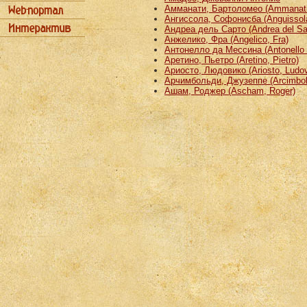
Амманати, Бартоломео (Ammanati
Ангиссола, Софонисба (Anguissola
Андреа дель Сарто (Andrea del Sa
Анжелико, Фра (Angelico, Fra)
Антонелло да Мессина (Antonello 
Аретино, Пьетро (Aretino, Pietro)
Ариосто, Людовико (Ariosto, Ludov
Арчимбольди, Джузеппе (Arcimbold
Ашам, Роджер (Ascham, Roger)