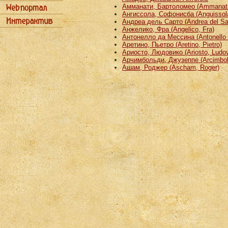
Амманати, Бартоломео (Ammanati
Ангиссола, Софонисба (Anguissola
Андреа дель Сарто (Andrea del Sa
Анжелико, Фра (Angelico, Fra)
Антонелло да Мессина (Antonello 
Аретино, Пьетро (Aretino, Pietro)
Ариосто, Людовико (Ariosto, Ludov
Арчимбольди, Джузеппе (Arcimbold
Ашам, Роджер (Ascham, Roger)