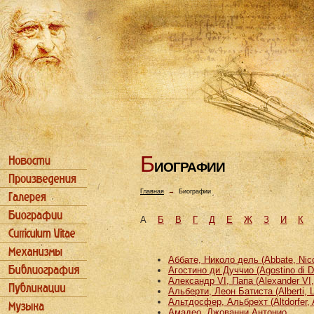
Б
ИОГРАФИИ
Главная
→
Биографии
А
Б
В
Г
Д
Е
Ж
З
И
К
Аббате, Николо дель (Abbate, Nicco
Агостино ди Дуччио (Agostino di D
Александр VI, Папа (Alexander VI
Альберти, Леон Батиста (Alberti, L
Альтдосфер, Альбрехт (Altdorfer, 
Амадео, Джованни Антонио