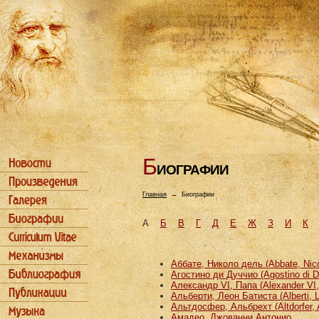
Б
ИОГРАФИИ
Главная
→
Биографии
А
Б
В
Г
Д
Е
Ж
З
И
К
Аббате, Николо дель (Abbate, Nicco
Агостино ди Дуччио (Agostino di D
Александр VI, Папа (Alexander VI
Альберти, Леон Батиста (Alberti, L
Альтдосфер, Альбрехт (Altdorfer, 
Амадео, Джованни Антонио