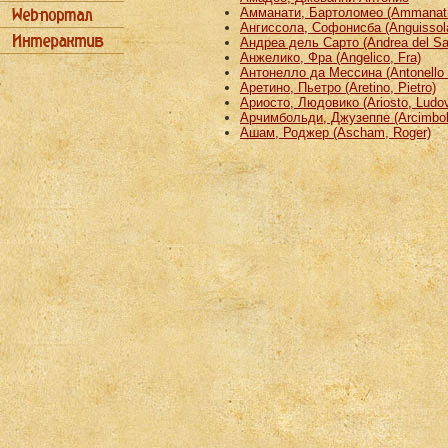
Амманати, Бартоломео (Ammanati
Ангиссола, Софонисба (Anguissola
Андреа дель Сарто (Andrea del Sa
Анжелико, Фра (Angelico, Fra)
Антонелло да Мессина (Antonello 
Аретино, Пьетро (Aretino, Pietro)
Ариосто, Людовико (Ariosto, Ludov
Арчимбольди, Джузеппе (Arcimbold
Ашам, Роджер (Ascham, Roger)