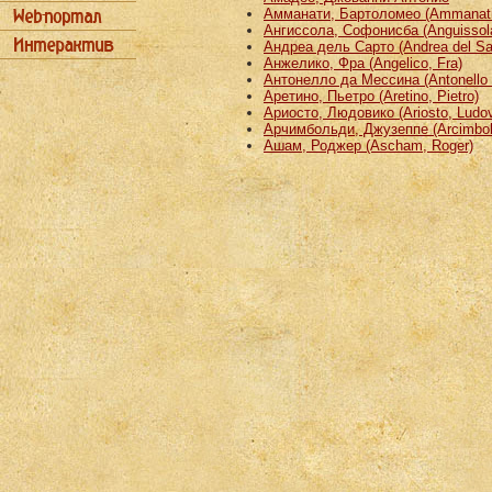
Амманати, Бартоломео (Ammanati
Ангиссола, Софонисба (Anguissola
Андреа дель Сарто (Andrea del Sa
Анжелико, Фра (Angelico, Fra)
Антонелло да Мессина (Antonello 
Аретино, Пьетро (Aretino, Pietro)
Ариосто, Людовико (Ariosto, Ludov
Арчимбольди, Джузеппе (Arcimbold
Ашам, Роджер (Ascham, Roger)