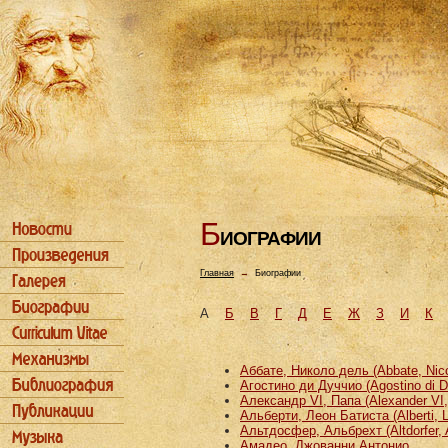
Б
ИОГРАФИИ
Главная
→
Биографии
А
Б
В
Г
Д
Е
Ж
З
И
К
Аббате, Николо дель (Abbate, Nicco
Агостино ди Дуччио (Agostino di D
Александр VI, Папа (Alexander VI
Альберти, Леон Батиста (Alberti, L
Альтдосфер, Альбрехт (Altdorfer, 
Амадео, Джованни Антонио