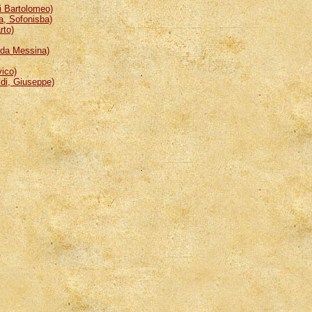
 Bartolomeo)
, Sofonisba)
rto)
da Messina)
ico)
i, Giuseppe)