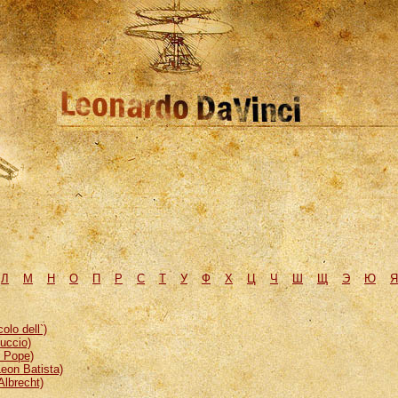
Л
М
H
О
П
Р
С
Т
У
Ф
Х
Ц
Ч
Ш
Щ
Э
Ю
Я
lo dell`)
uccio)
, Pope)
eon Batista)
Albrecht)