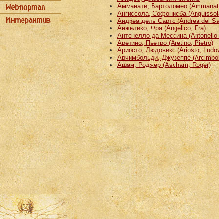
Амманати, Бартоломео (Ammanati
Ангиссола, Софонисба (Anguissola
Андреа дель Сарто (Andrea del Sa
Анжелико, Фра (Angelico, Fra)
Антонелло да Мессина (Antonello 
Аретино, Пьетро (Aretino, Pietro)
Ариосто, Людовико (Ariosto, Ludov
Арчимбольди, Джузеппе (Arcimbold
Ашам, Роджер (Ascham, Roger)