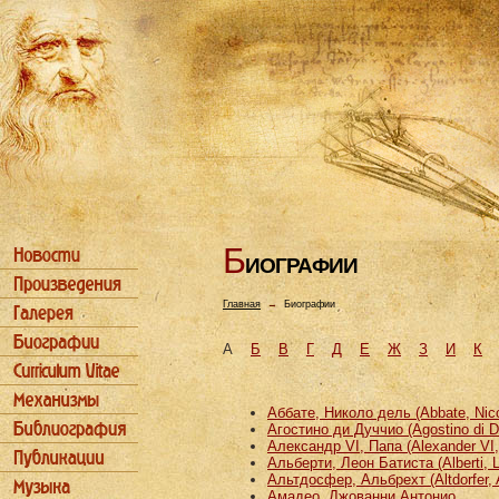
Б
ИОГРАФИИ
Главная
→
Биографии
А
Б
В
Г
Д
Е
Ж
З
И
К
Аббате, Николо дель (Abbate, Nicco
Агостино ди Дуччио (Agostino di D
Александр VI, Папа (Alexander VI
Альберти, Леон Батиста (Alberti, L
Альтдосфер, Альбрехт (Altdorfer, 
Амадео, Джованни Антонио