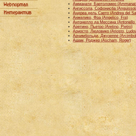
Амманати, Бартоломео (Ammanati
Ангиссола, Софонисба (Anguissola
Андреа дель Сарто (Andrea del Sa
Анжелико, Фра (Angelico, Fra)
Антонелло да Мессина (Antonello 
Аретино, Пьетро (Aretino, Pietro)
Ариосто, Людовико (Ariosto, Ludov
Арчимбольди, Джузеппе (Arcimbold
Ашам, Роджер (Ascham, Roger)